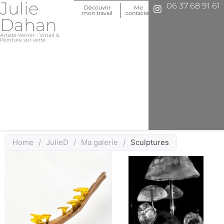
Julie
06 37 68 91 61
Découvrir
Me
mon travail
contacter
Dahan
Artiste Verrier - Vitrail &
Peinture sur verre
Home
/
JulieD
/
Ma galerie
/
Sculptures